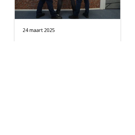
24 maart 2025
Hoe gaat het met
Landstede, Windesheim
en Lesson Study?
Rapportage
Blog & Nieuws
|
Praktijkverhaal
|